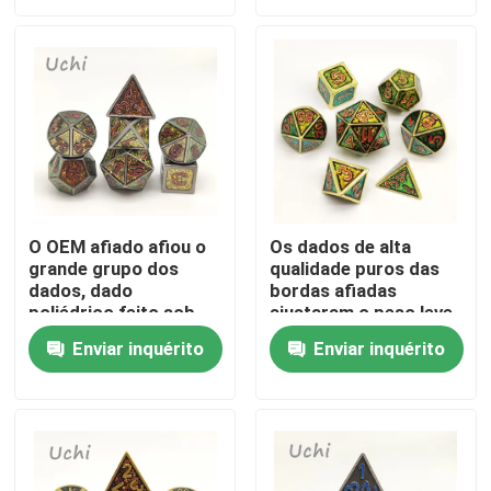
Quem Somos
Fábrica
Controle de Qualidade
O OEM afiado afiou o
Os dados de alta
grande grupo dos
qualidade puros das
Fale Conosco
dados, dado
bordas afiadas
poliédrico feito sob
ajustaram o peso leve
encomenda de
de múltiplos
notícias
Enviar inquérito
Enviar inquérito
múltiplos propósitos
propósitos
Pedir um orçamento
Grupo dos dados do RPG