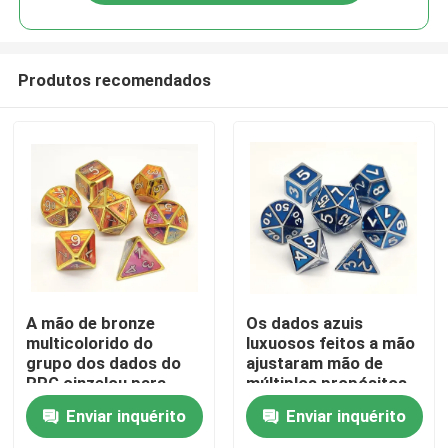
Produtos recomendados
Casa
A mão de bronze
Os dados azuis
multicolorido do
luxuosos feitos a mão
grupo dos dados do
ajustaram mão de
Produtos
RPG cinzelou para
múltiplos propósitos
Dungeon e dragões
D4 derramado D6 D8
Enviar inquérito
Enviar inquérito
Vídeos