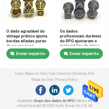
Dados do RPG da resina
Dados do RPG do metal
O dado agradável do
Os dados
vintage prático ajusta
profissionais duráveis
bordas afiadas puras
do RPG ajustaram o
Mini dados do RPG
de pouco peso
material liga de zinco
para a barra de KTV
Enviar inquérito
Enviar inquérito
Dados poliédricos da resina
Casa
Mapa do Site
Fale Conosco
Desktop Site
Dados poliédricos do metal
Mapa do Site
Privacy Policy
Mini Dados Poliédricos
Qualidade
Grupo dos dados do RPG
Fábrica da
Grupo poliédrico dos dados
china.Copyright © 2026 Yuzhi Group Co.,Ltd. All