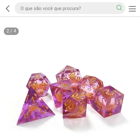
2
/
4