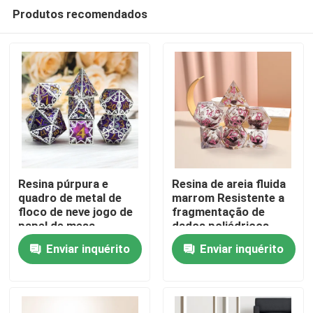
Produtos recomendados
Resina púrpura e
Resina de areia fluida
quadro de metal de
marrom Resistente a
floco de neve jogo de
fragmentação de
Casa
papel de mesa
dados poliédricos
específico de dados
Enviar inquérito
Enviar inquérito
de vários lados
Produtos
Vídeos