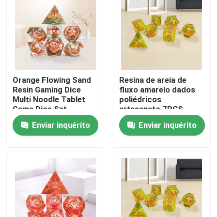
Quem Somos
Fábrica
Orange Flowing Sand
Resina de areia de
Controle de Qualidade
Resin Gaming Dice
fluxo amarelo dados
Multi Noodle Tablet
poliédricos
Game Dice Set
artesanato 7PCS
Fale Conosco
Enviar inquérito
Enviar inquérito
notícias
Pedir um orçamento
Grupo dos dados do RPG